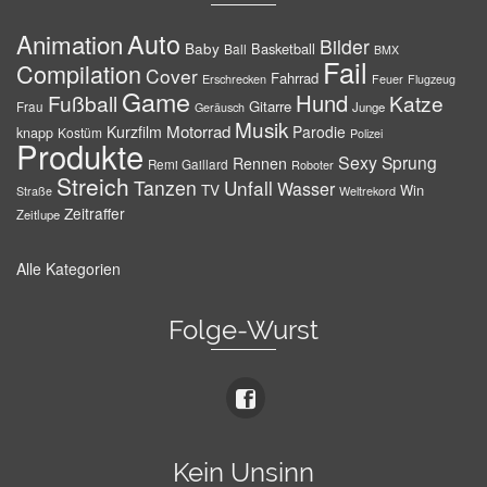
Auto
Animation
Bilder
Baby
Basketball
Ball
BMX
Fail
Compilation
Cover
Fahrrad
Erschrecken
Feuer
Flugzeug
Game
Hund
Fußball
Katze
Gitarre
Frau
Junge
Geräusch
Musik
Motorrad
Kurzfilm
Parodie
knapp
Kostüm
Polizei
Produkte
Sexy
Sprung
Rennen
Remi Gaillard
Roboter
Streich
Tanzen
Unfall
Wasser
TV
Win
Weltrekord
Straße
Zeitraffer
Zeitlupe
Alle Kategorien
Folge-Wurst
Kein Unsinn