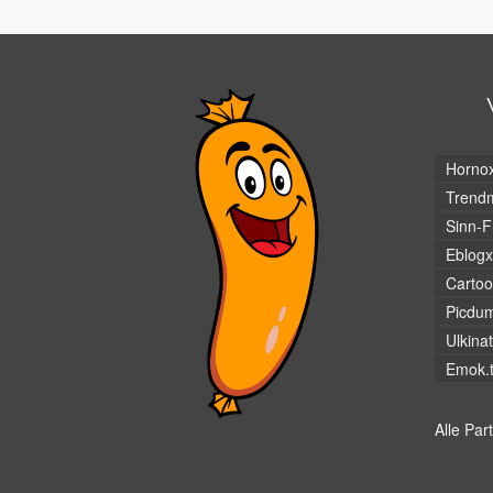
Horno
Trendm
Sinn-F
Eblogx
Cartoo
Picdu
Ulkina
Emok.
Alle Par