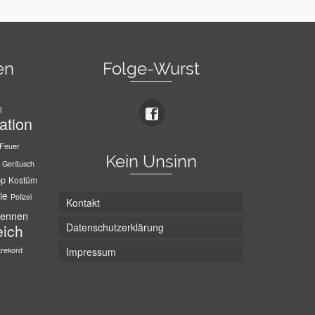
en
Folge-Wurst
l
ation
Feuer
Kein Unsinn
Geräusch
pp
Kostüm
ie
Polizei
Kontakt
ennen
Datenschutzerklärung
eich
trekord
Impressum