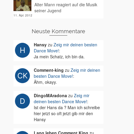
Alter Mann reagiert auf die Musik
seiner Jugend
11. Apr. 2012
Neuste Kommentare
Hansy
zu
Zeig mir deinen besten
Dance Move!
:
Ja mein Schatz, ich bin da.
Comment-king
zu
Zeig mir deinen
besten Dance Move!
:
Ähm, okayy.
DingoMAradona
zu
Zeig mir
deinen besten Dance Move!
:
Ist der Hans da ? Man ich schreibe
hier jetzt so oft jetzt gib mir den
Hansy
Lang leben Comment King
zu