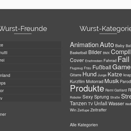
Wurst-Freunde
Wurst-Kategori
Auto
Animation
xe
Baby
Bal
Compil
Bilder
utti
Basketball
BMX
Fail
Cover
rei
Fahrrad
Erschrecken
Game
Fußball
Frau
Flugzeug
Hund
Katze
Gitarre
nland
kna
Junge
Musik
Motorrad
Kurzfilm
Parod
mps
Produkte
R
tor
Remi Gaillard
Str
Sexy
Sprung
Roboter
tv
Straße
Tanzen
Unfall
Wasser
TV
Wel
Zeitraffer
Win
Zeitlupe
tner
Alle Kategorien