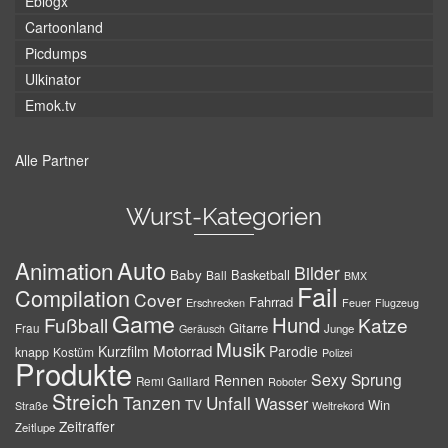
Eblogx
Cartoonland
Picdumps
Ulkinator
Emok.tv
Alle Partner
Wurst-Kategorien
Auto
Animation
Bilder
Baby
Basketball
Ball
BMX
Fail
Compilation
Cover
Fahrrad
Erschrecken
Feuer
Flugzeug
Game
Hund
Fußball
Katze
Gitarre
Frau
Junge
Geräusch
Musik
Motorrad
Kurzfilm
Parodie
knapp
Kostüm
Polizei
Produkte
Sexy
Sprung
Rennen
Remi Gaillard
Roboter
Streich
Tanzen
Unfall
Wasser
TV
Win
Weltrekord
Straße
Zeitraffer
Zeitlupe