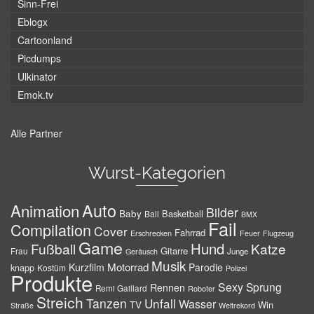
Sinn-Frei
Eblogx
Cartoonland
Picdumps
Ulkinator
Emok.tv
Alle Partner
Wurst-Kategorien
Auto
Animation
Bilder
Baby
Basketball
Ball
BMX
Fail
Compilation
Cover
Fahrrad
Erschrecken
Feuer
Flugzeug
Game
Hund
Fußball
Katze
Gitarre
Frau
Junge
Geräusch
Musik
Motorrad
Kurzfilm
Parodie
knapp
Kostüm
Polizei
Produkte
Sexy
Sprung
Rennen
Remi Gaillard
Roboter
Streich
Tanzen
Unfall
Wasser
TV
Win
Weltrekord
Straße