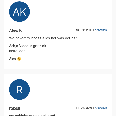
Alex K
13. Okt. 2006
|
Antworten
Wo bekomm ichdas alles her was der hat
Achja Video is ganz ok
nette Idee
Alex
robsii
14. Okt. 2006
|
Antworten
nja goldplätze sind halt groß....