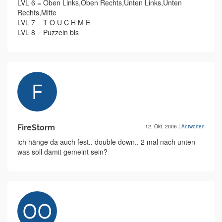
LVL 6 = Oben Links,Oben Rechts,Unten Links,Unten
Rechts,Mitte
LVL 7 = T O U C H M E
LVL 8 = Puzzeln bis
FireStorm
12. Okt. 2006
|
Antworten
ich hänge da auch fest.. double down.. 2 mal nach unten
was soll damit gemeint sein?