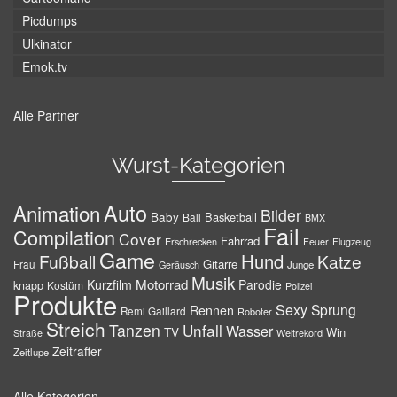
Picdumps
Ulkinator
Emok.tv
Alle Partner
Wurst-Kategorien
Auto
Animation
Bilder
Baby
Basketball
Ball
BMX
Fail
Compilation
Cover
Fahrrad
Erschrecken
Feuer
Flugzeug
Game
Hund
Fußball
Katze
Gitarre
Frau
Junge
Geräusch
Musik
Motorrad
Kurzfilm
Parodie
knapp
Kostüm
Polizei
Produkte
Sexy
Sprung
Rennen
Remi Gaillard
Roboter
Streich
Tanzen
Unfall
Wasser
TV
Win
Weltrekord
Straße
Zeitraffer
Zeitlupe
Alle Kategorien