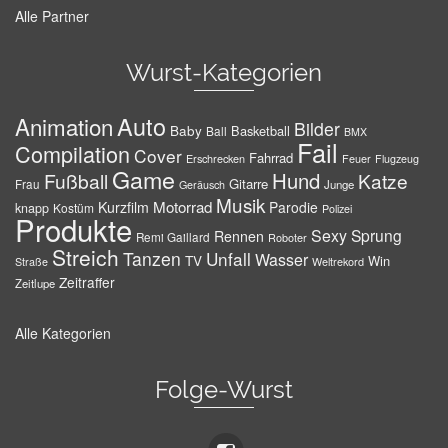
Alle Partner
Wurst-Kategorien
Auto
Animation
Bilder
Baby
Basketball
Ball
BMX
Fail
Compilation
Cover
Fahrrad
Erschrecken
Feuer
Flugzeug
Game
Hund
Fußball
Katze
Gitarre
Frau
Junge
Geräusch
Musik
Motorrad
Kurzfilm
Parodie
knapp
Kostüm
Polizei
Produkte
Sexy
Sprung
Rennen
Remi Gaillard
Roboter
Streich
Tanzen
Unfall
Wasser
TV
Win
Weltrekord
Straße
Zeitraffer
Zeitlupe
Alle Kategorien
Folge-Wurst