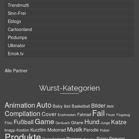
Trendmutti
Sinn-Frei
Eblogx
Cartoonland
Picdumps
Ulkinator
Emok.tv
Alle Partner
Wurst-Kategorien
Auto
Animation
Bilder
Baby
Basketball
Ball
BMX
Fail
Compilation
Cover
Fahrrad
Erschrecken
Feuer
Flugzeug
Game
Hund
Fußball
Katze
Gitarre
Frau
Junge
Geräusch
Musik
Motorrad
Kurzfilm
Parodie
knapp
Kostüm
Polizei
Produkte
Sexy
Sprung
Rennen