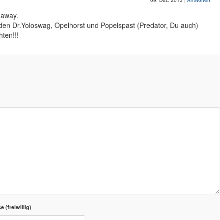
09. Dez. 2013
|
Antworten
 away.
n Dr.Yoloswag, Opelhorst und Popelspast (Predator, Du auch)
ten!!!
se