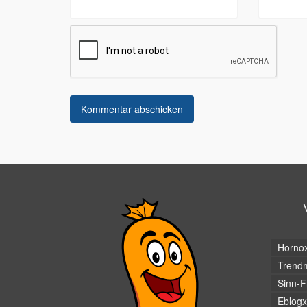
Horno
Trendm
Sinn-F
Eblogx