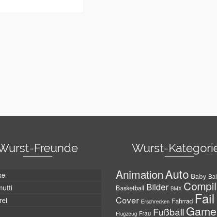
Wurst-Freunde
Wurst-Kategori
Auto
Animation
xe
Baby
Bal
Compil
Bilder
utti
Basketball
BMX
Fail
Cover
rei
Fahrrad
Erschrecken
Game
Fußball
Frau
Flugzeug