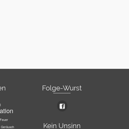
en
Folge-Wurst
l
ation
Feuer
Kein Unsinn
Geräusch