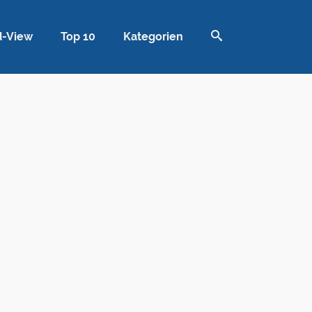
d-View
Top 10
Kategorien