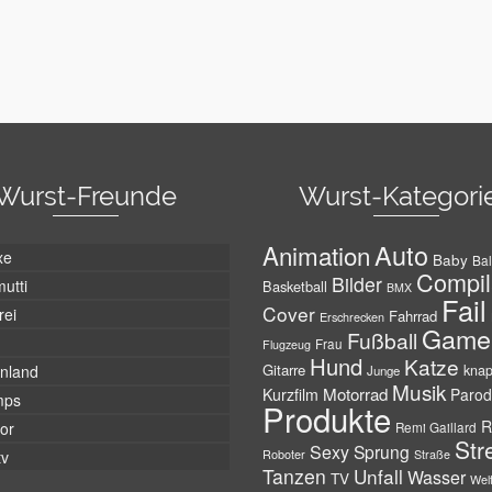
Wurst-Freunde
Wurst-Kategori
Auto
Animation
xe
Baby
Bal
Compil
Bilder
utti
Basketball
BMX
Fail
Cover
rei
Fahrrad
Erschrecken
Game
Fußball
Frau
Flugzeug
Hund
Katze
Gitarre
nland
kna
Junge
Musik
Motorrad
Kurzfilm
Parod
mps
Produkte
R
tor
Remi Gaillard
Str
Sexy
Sprung
Roboter
tv
Straße
Tanzen
Unfall
Wasser
TV
Wel