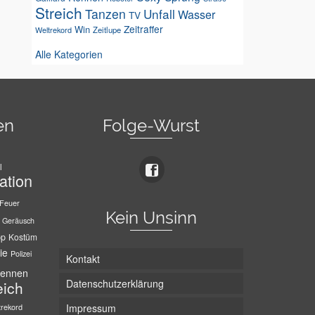
Streich
Tanzen
Unfall
Wasser
TV
Zeitraffer
Win
Weltrekord
Zeitlupe
Alle Kategorien
en
Folge-Wurst
l
ation
Feuer
Kein Unsinn
Geräusch
pp
Kostüm
ie
Polizei
Kontakt
ennen
Datenschutzerklärung
eich
trekord
Impressum