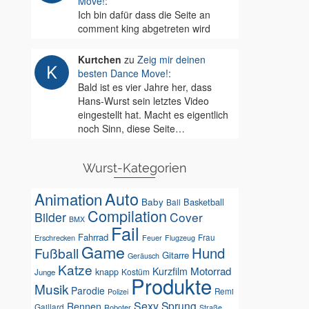
Move!
:
Ich bin dafür dass die Seite an
comment king abgetreten wird
Kurtchen
zu
Zeig mir deinen
besten Dance Move!
:
Bald ist es vier Jahre her, dass
Hans-Wurst sein letztes Video
eingestellt hat. Macht es eigentlich
noch Sinn, diese Seite…
Wurst-Kategorien
Auto
Animation
Baby
Basketball
Ball
Compilation
Bilder
Cover
BMX
Fail
Fahrrad
Erschrecken
Feuer
Frau
Flugzeug
Game
Hund
Fußball
Gitarre
Geräusch
Katze
Motorrad
Kurzfilm
knapp
Kostüm
Junge
Produkte
Musik
Parodie
Remi
Polizei
Sexy
Sprung
Rennen
Gaillard
Roboter
Straße