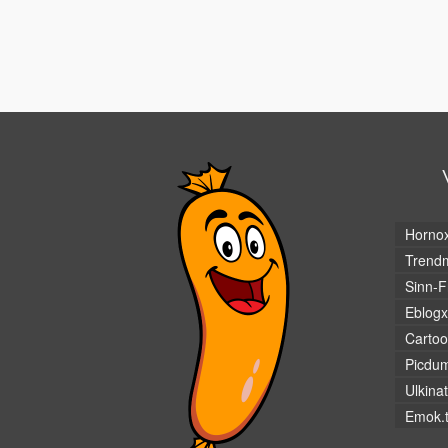
Horno
Trendm
Sinn-F
Eblogx
Cartoo
Picdu
Ulkina
Emok.