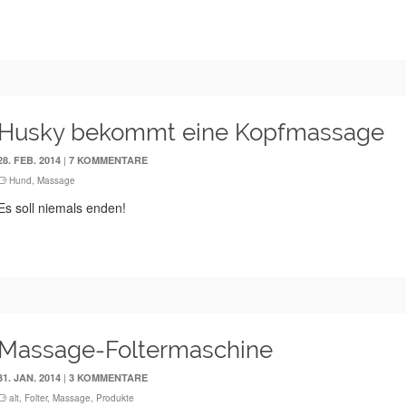
Husky bekommt eine Kopfmassage
|
28. FEB. 2014
7 KOMMENTARE
Hund
,
Massage
Es soll niemals enden!
Massage-Foltermaschine
|
31. JAN. 2014
3 KOMMENTARE
alt
,
Folter
,
Massage
,
Produkte