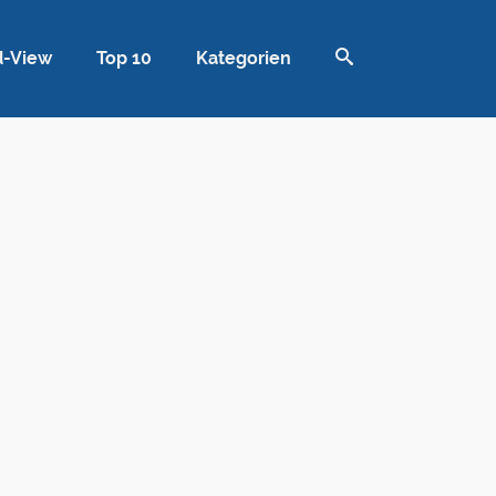
d-View
Top 10
Kategorien