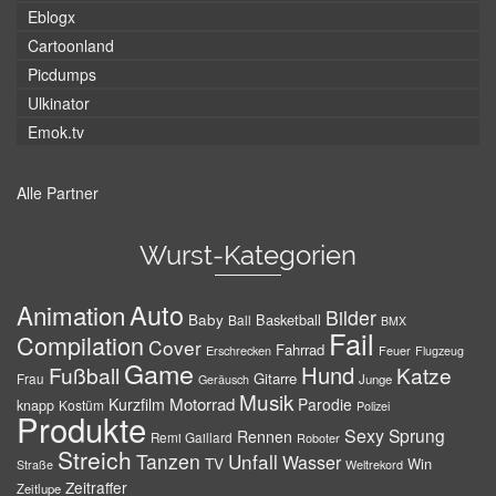
Eblogx
Cartoonland
Picdumps
Ulkinator
Emok.tv
Alle Partner
Wurst-Kategorien
Auto
Animation
Bilder
Baby
Basketball
Ball
BMX
Fail
Compilation
Cover
Fahrrad
Erschrecken
Feuer
Flugzeug
Game
Hund
Fußball
Katze
Gitarre
Frau
Junge
Geräusch
Musik
Motorrad
Kurzfilm
Parodie
knapp
Kostüm
Polizei
Produkte
Sexy
Sprung
Rennen
Remi Gaillard
Roboter
Streich
Tanzen
Unfall
Wasser
TV
Win
Weltrekord
Straße
Zeitraffer
Zeitlupe