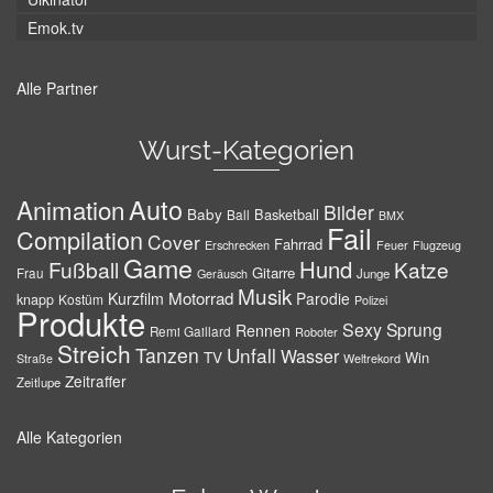
Emok.tv
Alle Partner
Wurst-Kategorien
Auto
Animation
Bilder
Baby
Basketball
Ball
BMX
Fail
Compilation
Cover
Fahrrad
Erschrecken
Feuer
Flugzeug
Game
Hund
Fußball
Katze
Gitarre
Frau
Junge
Geräusch
Musik
Motorrad
Kurzfilm
Parodie
knapp
Kostüm
Polizei
Produkte
Sexy
Sprung
Rennen
Remi Gaillard
Roboter
Streich
Tanzen
Unfall
Wasser
TV
Win
Weltrekord
Straße
Zeitraffer
Zeitlupe
Alle Kategorien