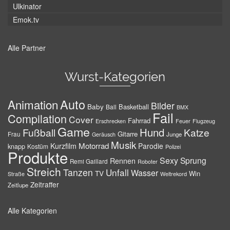
Ulkinator
Emok.tv
Alle Partner
Wurst-Kategorien
Auto
Animation
Bilder
Baby
Basketball
Ball
BMX
Fail
Compilation
Cover
Fahrrad
Erschrecken
Feuer
Flugzeug
Game
Hund
Fußball
Katze
Gitarre
Frau
Junge
Geräusch
Musik
Motorrad
Kurzfilm
Parodie
knapp
Kostüm
Polizei
Produkte
Sexy
Sprung
Rennen
Remi Gaillard
Roboter
Streich
Tanzen
Unfall
Wasser
TV
Win
Weltrekord
Straße
Zeitraffer
Zeitlupe
Alle Kategorien