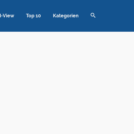
d-View
Top 10
Kategorien