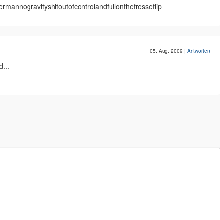
mannogravityshitoutofcontrolandfullonthefresseflip
05. Aug. 2009
|
Antworten
...