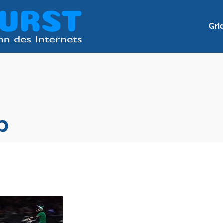
Gri
p