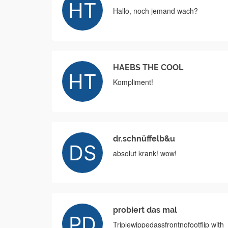
Hallo, noch jemand wach?
HAEBS THE COOL
Kompliment!
dr.schnüffelb&u
absolut krank! wow!
probiert das mal
Triplewippedassfrontnofootflip with