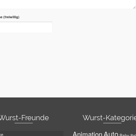
se
Wurst-Freunde
Wurst-Kategori
Auto
Animation
xe
Baby
Bal