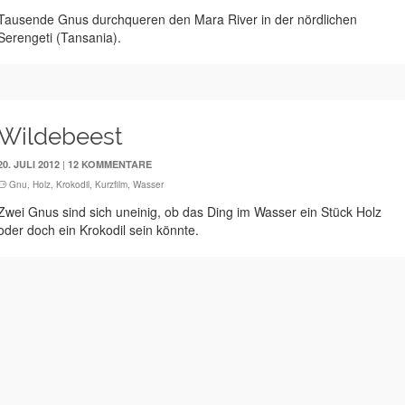
Tausende Gnus durchqueren den Mara River in der nördlichen
Serengeti (Tansania).
Wildebeest
|
20. JULI 2012
12 KOMMENTARE
Gnu
,
Holz
,
Krokodil
,
Kurzfilm
,
Wasser
Zwei Gnus sind sich uneinig, ob das Ding im Wasser ein Stück Holz
oder doch ein Krokodil sein könnte.