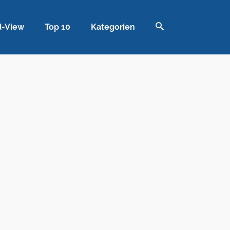
d-View
Top 10
Kategorien