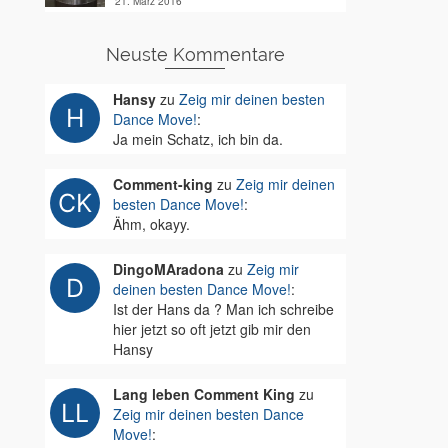
21. März 2016
Neuste Kommentare
Hansy
zu
Zeig mir deinen besten
Dance Move!
:
Ja mein Schatz, ich bin da.
Comment-king
zu
Zeig mir deinen
besten Dance Move!
:
Ähm, okayy.
DingoMAradona
zu
Zeig mir
deinen besten Dance Move!
:
Ist der Hans da ? Man ich schreibe
hier jetzt so oft jetzt gib mir den
Hansy
Lang leben Comment King
zu
Zeig mir deinen besten Dance
Move!
: