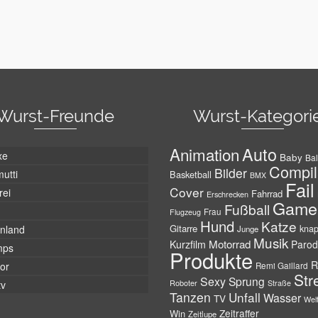
Wurst-Freunde
Wurst-Kategori
Auto
Animation
xe
Baby
Bal
Compil
Bilder
utti
Basketball
BMX
Fail
Cover
rei
Fahrrad
Erschrecken
Game
Fußball
Frau
Flugzeug
Hund
Katze
Gitarre
nland
kna
Junge
Musik
Motorrad
Kurzfilm
Parod
mps
Produkte
R
tor
Remi Gaillard
Str
Sexy
Sprung
Roboter
tv
Straße
Tanzen
Unfall
Wasser
TV
Wel
Zeitraffer
Win
Zeitlupe