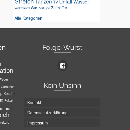
Streich
Tanzen
Unfall
Wasser
TV
Zeitraffer
Win
Weltrekord
Zeitlupe
Alle Kategorien
en
Folge-Wurst
l
ation
Feuer
Kein Unsinn
Geräusch
pp
Kostüm
ie
Polizei
Kontakt
ennen
Datenschutzerklärung
eich
trekord
Impressum