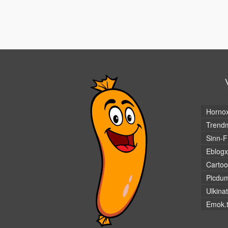
Horno
Trendm
Sinn-F
Eblogx
Cartoo
Picdu
Ulkina
Emok.