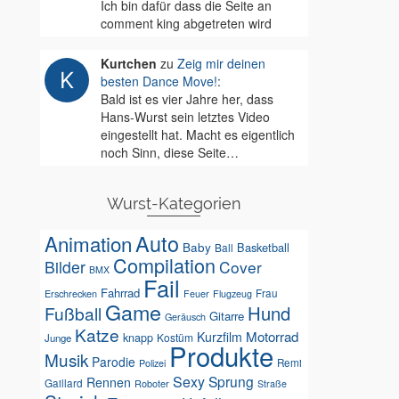
Ich bin dafür dass die Seite an
comment king abgetreten wird
Kurtchen
zu
Zeig mir deinen
besten Dance Move!
:
Bald ist es vier Jahre her, dass
Hans-Wurst sein letztes Video
eingestellt hat. Macht es eigentlich
noch Sinn, diese Seite…
Wurst-Kategorien
Auto
Animation
Baby
Basketball
Ball
Compilation
Bilder
Cover
BMX
Fail
Fahrrad
Erschrecken
Feuer
Frau
Flugzeug
Game
Hund
Fußball
Gitarre
Geräusch
Katze
Motorrad
Kurzfilm
knapp
Kostüm
Junge
Produkte
Musik
Parodie
Remi
Polizei
Sexy
Sprung
Rennen
Gaillard
Roboter
Straße