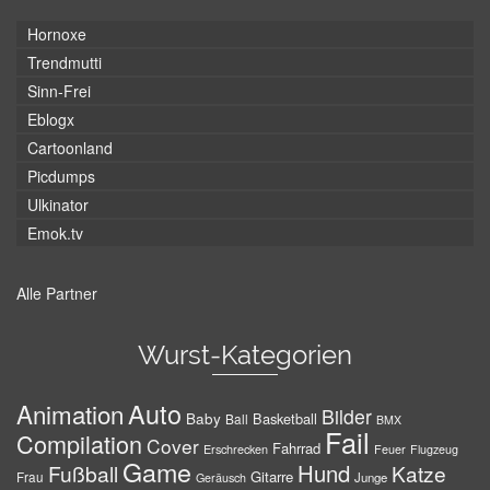
Hornoxe
Trendmutti
Sinn-Frei
Eblogx
Cartoonland
Picdumps
Ulkinator
Emok.tv
Alle Partner
Wurst-Kategorien
Auto
Animation
Bilder
Baby
Basketball
Ball
BMX
Fail
Compilation
Cover
Fahrrad
Erschrecken
Feuer
Flugzeug
Game
Hund
Fußball
Katze
Gitarre
Frau
Junge
Geräusch