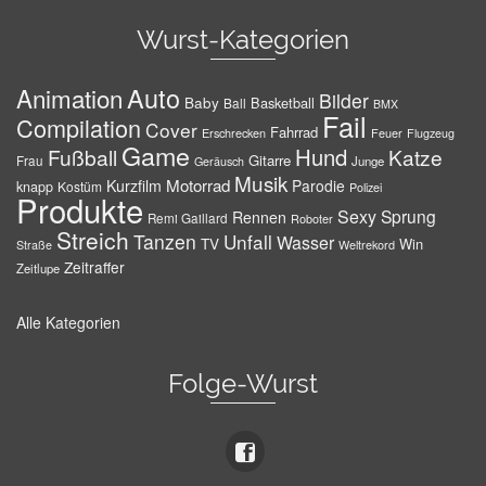
Wurst-Kategorien
Auto
Animation
Bilder
Baby
Basketball
Ball
BMX
Fail
Compilation
Cover
Fahrrad
Erschrecken
Feuer
Flugzeug
Game
Hund
Fußball
Katze
Gitarre
Frau
Junge
Geräusch
Musik
Motorrad
Kurzfilm
Parodie
knapp
Kostüm
Polizei
Produkte
Sexy
Sprung
Rennen
Remi Gaillard
Roboter
Streich
Tanzen
Unfall
Wasser
TV
Win
Weltrekord
Straße
Zeitraffer
Zeitlupe
Alle Kategorien
Folge-Wurst