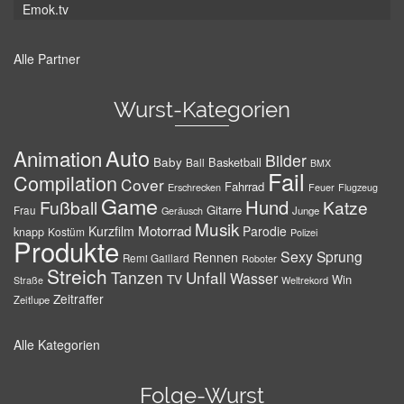
Emok.tv
Alle Partner
Wurst-Kategorien
Auto
Animation
Bilder
Baby
Basketball
Ball
BMX
Fail
Compilation
Cover
Fahrrad
Erschrecken
Feuer
Flugzeug
Game
Hund
Fußball
Katze
Gitarre
Frau
Junge
Geräusch
Musik
Motorrad
Kurzfilm
Parodie
knapp
Kostüm
Polizei
Produkte
Sexy
Sprung
Rennen
Remi Gaillard
Roboter
Streich
Tanzen
Unfall
Wasser
TV
Win
Weltrekord
Straße
Zeitraffer
Zeitlupe
Alle Kategorien
Folge-Wurst