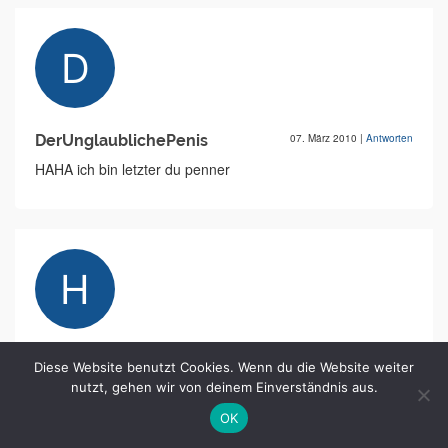
DerUnglaublichePenis
07. März 2010
|
Antworten
HAHA ich bin letzter du penner
hunned
04. Mai 2010
|
Antworten
Diese Website benutzt Cookies. Wenn du die Website weiter
nutzt, gehen wir von deinem Einverständnis aus.
nein...ich bin letzter ihr schwanzlutscher
OK