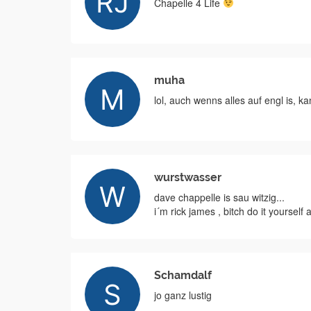
Chapelle 4 Life
muha
lol, auch wenns alles auf engl is, 
wurstwasser
dave chappelle is sau witzig...
i´m rick james , bitch do it yoursel
Schamdalf
jo ganz lustig