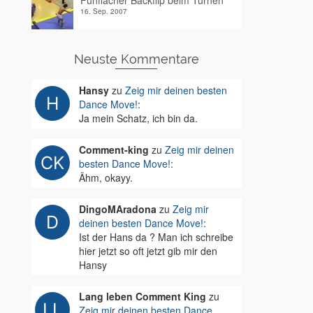
Fünffacher Backflip beim Turnen
16. Sep. 2007
Neuste Kommentare
Hansy
zu
Zeig mir deinen besten
Dance Move!
:
Ja mein Schatz, ich bin da.
Comment-king
zu
Zeig mir deinen
besten Dance Move!
:
Ähm, okayy.
DingoMAradona
zu
Zeig mir
deinen besten Dance Move!
:
Ist der Hans da ? Man ich schreibe
hier jetzt so oft jetzt gib mir den
Hansy
Lang leben Comment King
zu
Zeig mir deinen besten Dance