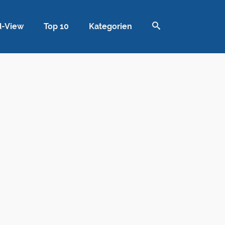
d-View
Top 10
Kategorien