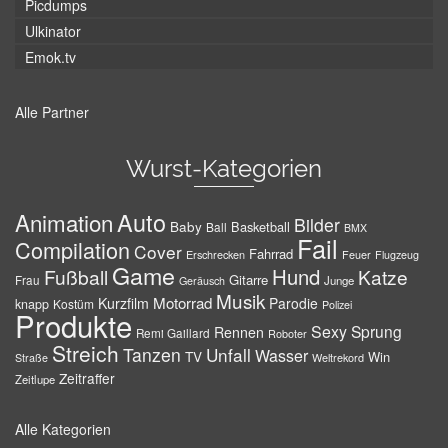
Picdumps
Ulkinator
Emok.tv
Alle Partner
Wurst-Kategorien
Auto
Animation
Bilder
Baby
Basketball
Ball
BMX
Fail
Compilation
Cover
Fahrrad
Erschrecken
Feuer
Flugzeug
Game
Hund
Fußball
Katze
Gitarre
Frau
Junge
Geräusch
Musik
Motorrad
Kurzfilm
Parodie
knapp
Kostüm
Polizei
Produkte
Sexy
Sprung
Rennen
Remi Gaillard
Roboter
Streich
Tanzen
Unfall
Wasser
TV
Win
Weltrekord
Straße
Zeitraffer
Zeitlupe
Alle Kategorien