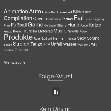
Auto
Animation
Bilder
Baby
Basketball
Ball
BMX
Fail
Compilation
Cover
Fahrrad
Erschrecken
Feuer
Flugzeug
Game
Hund
Fußball
Katze
Gitarre
Frau
Junge
Geräusch
Musik
Motorrad
Kurzfilm
Parodie
knapp
Kostüm
Polizei
Produkte
Sexy
Sprung
Rennen
Remi Gaillard
Roboter
Streich
Tanzen
Unfall
Wasser
TV
Win
Weltrekord
Straße
Zeitraffer
Zeitlupe
Alle Kategorien
Folge-Wurst
Kein Unsinn