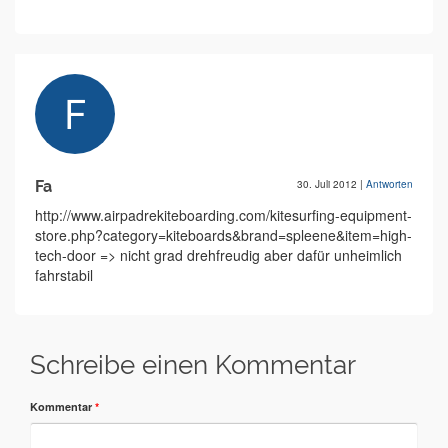
Fa
30. Juli 2012
|
Antworten
http://www.airpadrekiteboarding.com/kitesurfing-equipment-
store.php?category=kiteboards&brand=spleene&item=high-
tech-door => nicht grad drehfreudig aber dafür unheimlich
fahrstabil
Schreibe einen Kommentar
Kommentar
*