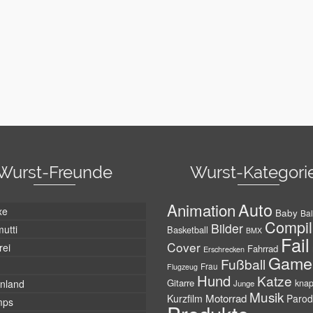
Wurst-Freunde
Wurst-Kategori
Auto
Animation
xe
Baby
Bal
Compil
Bilder
utti
Basketball
BMX
Fail
Cover
rei
Fahrrad
Erschrecken
Game
Fußball
Frau
Flugzeug
Hund
Katze
Gitarre
nland
kna
Junge
Musik
Motorrad
Kurzfilm
Parod
mps