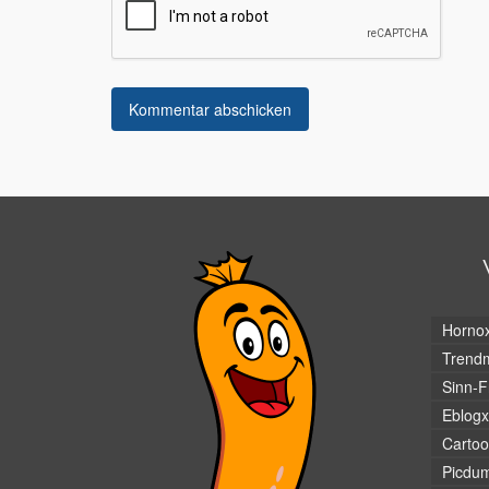
Horno
Trendm
Sinn-F
Eblogx
Cartoo
Picdu