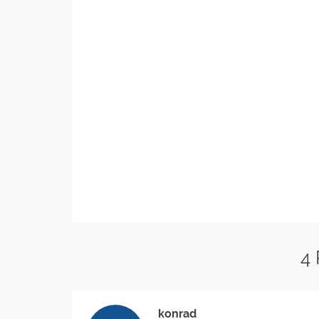
4
konrad