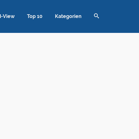
d-View
Top 10
Kategorien