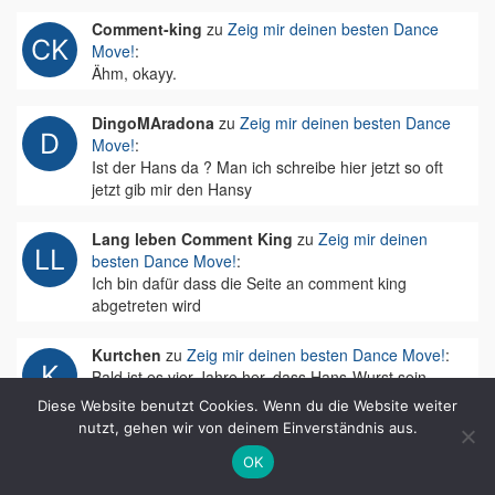
Comment-king
zu
Zeig mir deinen besten Dance
Move!
:
Ähm, okayy.
DingoMAradona
zu
Zeig mir deinen besten Dance
Move!
:
Ist der Hans da ? Man ich schreibe hier jetzt so oft
jetzt gib mir den Hansy
Lang leben Comment King
zu
Zeig mir deinen
besten Dance Move!
:
Ich bin dafür dass die Seite an comment king
abgetreten wird
Kurtchen
zu
Zeig mir deinen besten Dance Move!
:
Bald ist es vier Jahre her, dass Hans-Wurst sein
letztes Video eingestellt hat. Macht es eigentlich noch
Diese Website benutzt Cookies. Wenn du die Website weiter
Sinn, diese Seite…
nutzt, gehen wir von deinem Einverständnis aus.
OK