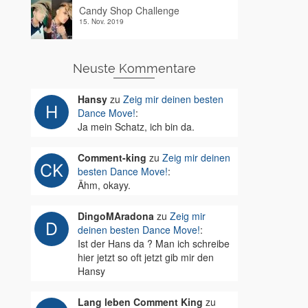
Candy Shop Challenge
15. Nov. 2019
Neuste Kommentare
Hansy
zu
Zeig mir deinen besten
Dance Move!
:
Ja mein Schatz, ich bin da.
Comment-king
zu
Zeig mir deinen
besten Dance Move!
:
Ähm, okayy.
DingoMAradona
zu
Zeig mir
deinen besten Dance Move!
:
Ist der Hans da ? Man ich schreibe
hier jetzt so oft jetzt gib mir den
Hansy
Lang leben Comment King
zu