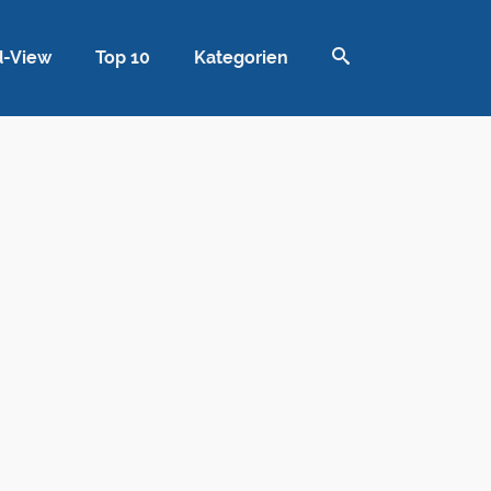
d-View
Top 10
Kategorien