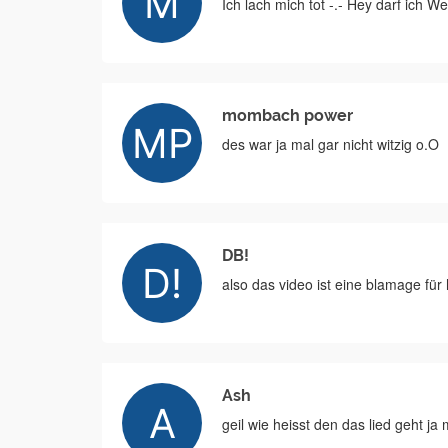
Ich lach mich tot -.- Hey darf ich 
mombach power
des war ja mal gar nicht witzig o.O
DB!
also das video ist eine blamage für 
Ash
geil wie heisst den das lied geht ja 