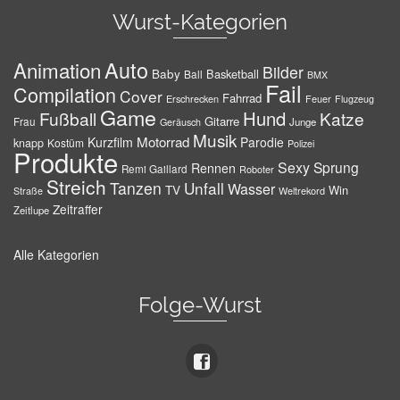
Wurst-Kategorien
Auto
Animation
Bilder
Baby
Basketball
Ball
BMX
Fail
Compilation
Cover
Fahrrad
Erschrecken
Feuer
Flugzeug
Game
Hund
Fußball
Katze
Gitarre
Frau
Junge
Geräusch
Musik
Motorrad
Kurzfilm
Parodie
knapp
Kostüm
Polizei
Produkte
Sexy
Sprung
Rennen
Remi Gaillard
Roboter
Streich
Tanzen
Unfall
Wasser
TV
Win
Weltrekord
Straße
Zeitraffer
Zeitlupe
Alle Kategorien
Folge-Wurst