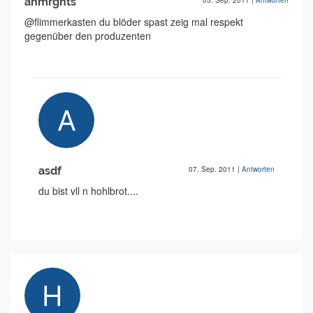
anmrghts
05. Sep. 2011
|
Antworten
@flimmerkasten du blöder spast zeig mal respekt
gegenüber den produzenten
asdf
07. Sep. 2011
|
Antworten
du bist vll n hohlbrot....