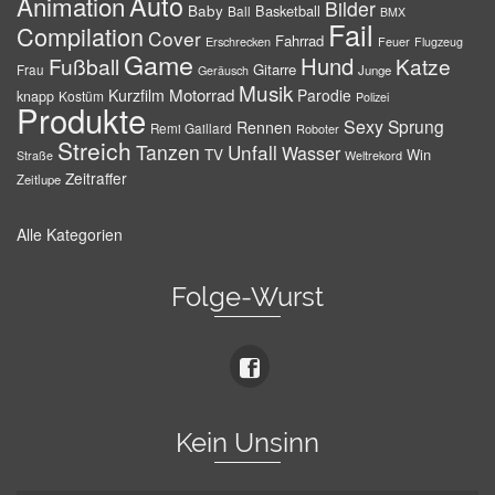
Auto
Animation
Bilder
Baby
Basketball
Ball
BMX
Fail
Compilation
Cover
Fahrrad
Erschrecken
Feuer
Flugzeug
Game
Hund
Fußball
Katze
Gitarre
Frau
Junge
Geräusch
Musik
Motorrad
Kurzfilm
Parodie
knapp
Kostüm
Polizei
Produkte
Sexy
Sprung
Rennen
Remi Gaillard
Roboter
Streich
Tanzen
Unfall
Wasser
TV
Win
Weltrekord
Straße
Zeitraffer
Zeitlupe
Alle Kategorien
Folge-Wurst
Kein Unsinn