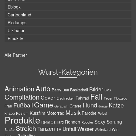
Eblogx
Cartoonland
Picdumps
Ulkinator
Emok.tv
Alle Partner
Wurst-Kategorien
Auto
Animation
Bilder
Baby
Basketball
Ball
BMX
Fail
Compilation
Cover
Fahrrad
Erschrecken
Feuer
Flugzeug
Game
Hund
Fußball
Katze
Gitarre
Frau
Junge
Geräusch
Musik
Motorrad
Kurzfilm
Parodie
knapp
Kostüm
Polizei
Produkte
Sexy
Sprung
Rennen
Remi Gaillard
Roboter
Streich
Tanzen
Unfall
Wasser
TV
Win
Weltrekord
Straße
Zeitraffer