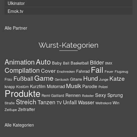
Ulkinator
Emok.tv
Alle Partner
Wurst-Kategorien
Auto
Animation
Bilder
Baby
Basketball
Ball
BMX
Fail
Compilation
Cover
Fahrrad
Erschrecken
Feuer
Flugzeug
Game
Hund
Fußball
Katze
Gitarre
Frau
Junge
Geräusch
Musik
Motorrad
Kurzfilm
Parodie
knapp
Kostüm
Polizei
Produkte
Sexy
Sprung
Rennen
Remi Gaillard
Roboter
Streich
Tanzen
Unfall
Wasser
TV
Win
Weltrekord
Straße
Zeitraffer
Zeitlupe
Alle Kategorien