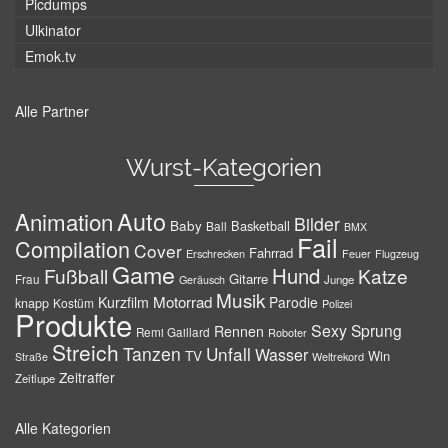
Picdumps
Ulkinator
Emok.tv
Alle Partner
Wurst-Kategorien
Auto
Animation
Bilder
Baby
Basketball
Ball
BMX
Fail
Compilation
Cover
Fahrrad
Erschrecken
Feuer
Flugzeug
Game
Hund
Fußball
Katze
Gitarre
Frau
Junge
Geräusch
Musik
Motorrad
Kurzfilm
Parodie
knapp
Kostüm
Polizei
Produkte
Sexy
Sprung
Rennen
Remi Gaillard
Roboter
Streich
Tanzen
Unfall
Wasser
TV
Win
Weltrekord
Straße
Zeitraffer
Zeitlupe
Alle Kategorien