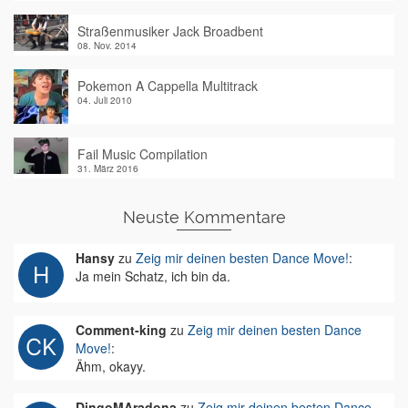
Straßenmusiker Jack Broadbent
08. Nov. 2014
Pokemon A Cappella Multitrack
04. Juli 2010
Fail Music Compilation
31. März 2016
Neuste Kommentare
Hansy
zu
Zeig mir deinen besten Dance Move!
:
Ja mein Schatz, ich bin da.
Comment-king
zu
Zeig mir deinen besten Dance
Move!
:
Ähm, okayy.
DingoMAradona
zu
Zeig mir deinen besten Dance