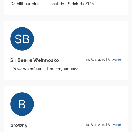
Da hilft nur eins.......... auf den Strich du Stück
Sir Beerie Weinnosko
13. Aug. 2010
|
Antworten
It`s wery amüsant.. I`m very amused
browny
13. Aug. 2010
|
Antworten