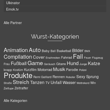
Ulkinator
Emok.tv
Alle Partner
Wurst-Kategorien
Auto
Animation
Bilder
Baby
Basketball
Ball
BMX
Fail
Compilation
Cover
Fahrrad
Erschrecken
Feuer
Flugzeug
Game
Hund
Fußball
Katze
Gitarre
Frau
Junge
Geräusch
Musik
Motorrad
Kurzfilm
Parodie
knapp
Kostüm
Polizei
Produkte
Sexy
Sprung
Rennen
Remi Gaillard
Roboter
Streich
Tanzen
Unfall
Wasser
TV
Win
Weltrekord
Straße
Zeitraffer
Zeitlupe
Alle Kategorien