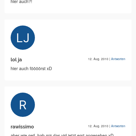
hier auch?!
lol ja
12. Aug. 2010
|
Antworten
hier auch föööörst xD
rawissimo
12. Aug. 2010
|
Antworten
aber wie geil, hab mir das vid jetzt erst angesehen xD