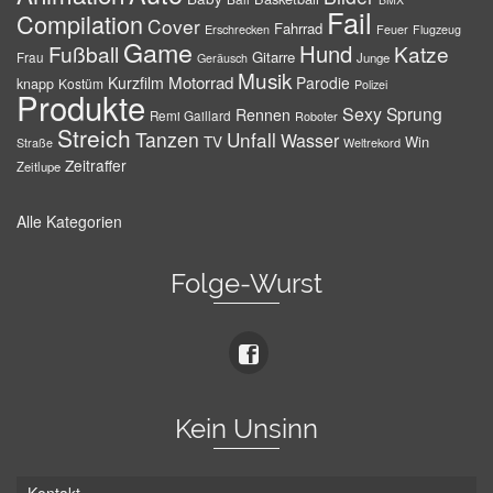
Fail
Compilation
Cover
Fahrrad
Erschrecken
Feuer
Flugzeug
Game
Hund
Fußball
Katze
Gitarre
Frau
Junge
Geräusch
Musik
Motorrad
Kurzfilm
Parodie
knapp
Kostüm
Polizei
Produkte
Sexy
Sprung
Rennen
Remi Gaillard
Roboter
Streich
Tanzen
Unfall
Wasser
TV
Win
Weltrekord
Straße
Zeitraffer
Zeitlupe
Alle Kategorien
Folge-Wurst
Kein Unsinn
Kontakt