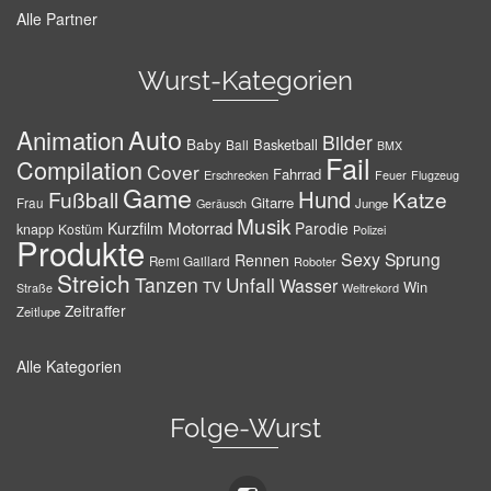
Alle Partner
Wurst-Kategorien
Auto
Animation
Bilder
Baby
Basketball
Ball
BMX
Fail
Compilation
Cover
Fahrrad
Erschrecken
Feuer
Flugzeug
Game
Hund
Fußball
Katze
Gitarre
Frau
Junge
Geräusch
Musik
Motorrad
Kurzfilm
Parodie
knapp
Kostüm
Polizei
Produkte
Sexy
Sprung
Rennen
Remi Gaillard
Roboter
Streich
Tanzen
Unfall
Wasser
TV
Win
Weltrekord
Straße
Zeitraffer
Zeitlupe
Alle Kategorien
Folge-Wurst