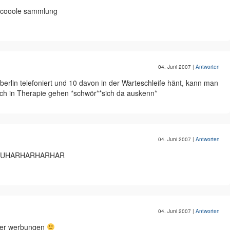
er cooole sammlung
04. Juni 2007
|
Antworten
erlin telefoniert und 10 davon in der Warteschleife hänt, kann man
h in Therapie gehen *schwör**sich da auskenn*
04. Juni 2007
|
Antworten
l!!!MUHARHARHARHAR
04. Juni 2007
|
Antworten
e der werbungen