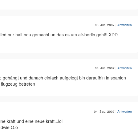
05. Juni 2007
|
Antworten
lied nur halt neu gemacht un das es um air-berlin geht!! XDD
08. Juni 2007
|
Antworten
eife gehängt und danach einfach aufgelegt bin daraufhin in spanien
 flugzeug betreten
04. Sep. 2007
|
Antworten
ine kraft und eine neue kraft...lol
endwie O.o