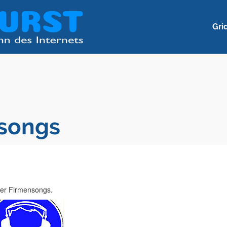
Gri
nsongs
ger Firmensongs.