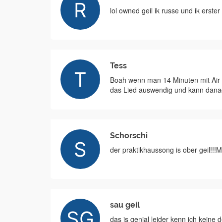
lol owned geil ik russe und ik erst
Tess
Boah wenn man 14 Minuten mit Air b
das Lied auswendig und kann danac
Schorschi
der praktikhaussong is ober gei
sau geil
das is genial leider kenn ich kein