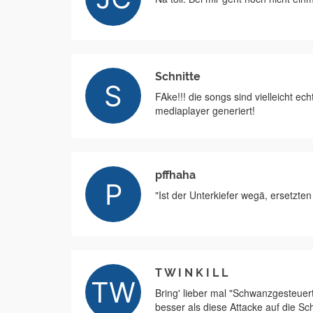
Schnitte
FAke!!! die songs sind vielleicht e
mediaplayer generiert!
pffhaha
"Ist der Unterkiefer wegä, ersetzten
T W I N K I L L
Bring' lieber mal "Schwanzgesteuer
besser als diese Attacke auf die Sc