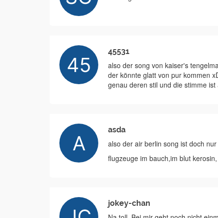
45531
also der song von kaiser's tengelm
der könnte glatt von pur kommen x
genau deren stil und die stimme ist
asda
also der air berlin song ist doch nur 
flugzeuge im bauch,im blut kerosin, k
jokey-chan
Na toll. Bei mir geht noch nicht ei