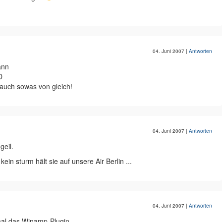
04. Juni 2007
|
Antworten
ann
D
 auch sowas von gleich!
04. Juni 2007
|
Antworten
geil.
ein sturm hält sie auf unsere Air Berlin ...
04. Juni 2007
|
Antworten
nmal das Winamp-Plugin.