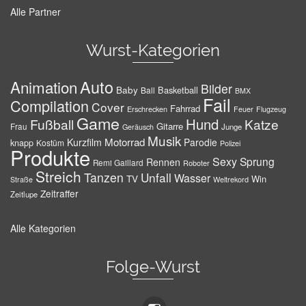
Alle Partner
Wurst-Kategorien
Auto
Animation
Bilder
Baby
Basketball
Ball
BMX
Fail
Compilation
Cover
Fahrrad
Erschrecken
Feuer
Flugzeug
Game
Hund
Fußball
Katze
Gitarre
Frau
Junge
Geräusch
Musik
Motorrad
Kurzfilm
Parodie
knapp
Kostüm
Polizei
Produkte
Sexy
Sprung
Rennen
Remi Gaillard
Roboter
Streich
Tanzen
Unfall
Wasser
TV
Win
Weltrekord
Straße
Zeitraffer
Zeitlupe
Alle Kategorien
Folge-Wurst