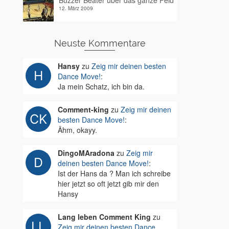
Buzzer Beater über das ganze Feld
12. März 2009
Neuste Kommentare
Hansy
zu
Zeig mir deinen besten
Dance Move!
:
Ja mein Schatz, ich bin da.
Comment-king
zu
Zeig mir deinen
besten Dance Move!
:
Ähm, okayy.
DingoMAradona
zu
Zeig mir
deinen besten Dance Move!
:
Ist der Hans da ? Man ich schreibe
hier jetzt so oft jetzt gib mir den
Hansy
Lang leben Comment King
zu
Zeig mir deinen besten Dance