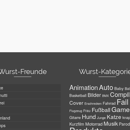
Wurst-Freunde
Wurst-Kategori
Auto
Animation
xe
Baby
Bal
Compil
Bilder
utti
Basketball
BMX
Fail
Cover
rei
Fahrrad
Erschrecken
Game
Fußball
Frau
Flugzeug
Hund
Katze
Gitarre
nland
kna
Junge
Musik
Motorrad
Kurzfilm
Parod
mps