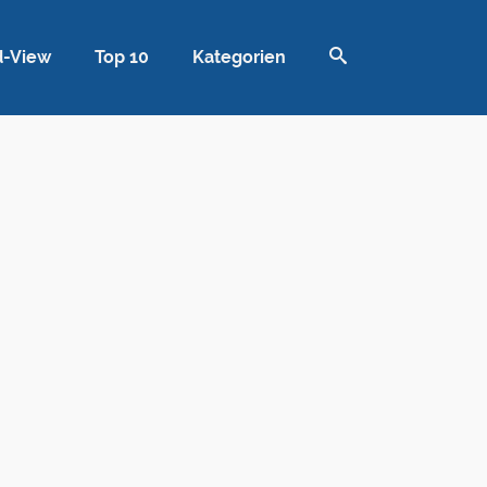
d-View
Top 10
Kategorien