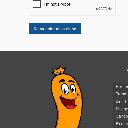
Horno
Trendm
Sinn-F
Eblogx
Cartoo
Picdu