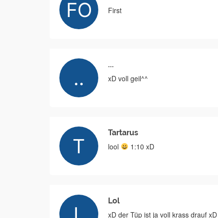
First
...
xD voll geil^^
Tartarus
lool
1:10 xD
Lol
xD der Tüp ist ja voll krass drauf xD