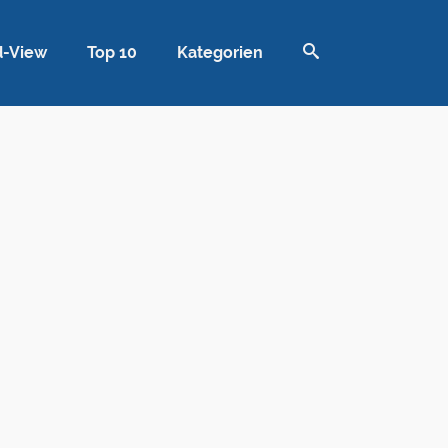
d-View
Top 10
Kategorien