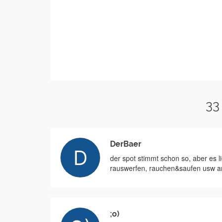
33
DerBaer
der spot stimmt schon so, aber es l
rauswerfen, rauchen&saufen usw anst
;o)