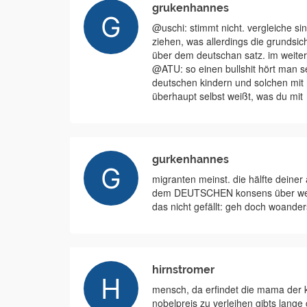
grukenhannes
@uschi: stimmt nicht. vergleiche s
ziehen, was allerdings die grundsi
über dem deutschan satz. im weitere
@ATU: so einen bullshit hört man s
deutschen kindern und solchen mit m
überhaupt selbst weißt, was du mit
gurkenhannes
migranten meinst. die hälfte deiner 
dem DEUTSCHEN konsens über werte h
das nicht gefällt: geh doch woanders
hirnstromer
mensch, da erfindet die mama der k
nobelpreis zu verleihen gibts lange g