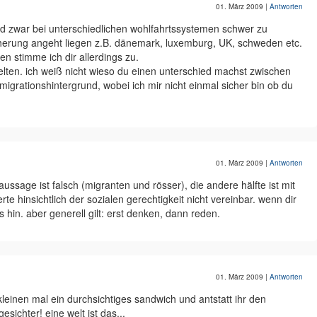
01. März 2009
|
Antworten
ind zwar bei unterschiedlichen wohlfahrtssystemen schwer zu
cherung angeht liegen z.B. dänemark, luxemburg, UK, schweden etc.
n stimme ich dir allerdings zu.
elten. ich weiß nicht wieso du einen unterschied machst zwischen
igrationshintergrund, wobei ich mir nicht einmal sicher bin ob du
01. März 2009
|
Antworten
aussage ist falsch (migranten und rösser), die andere hälfte ist mit
insichtlich der sozialen gerechtigkeit nicht vereinbar. wenn dir
 hin. aber generell gilt: erst denken, dann reden.
01. März 2009
|
Antworten
leinen mal ein durchsichtiges sandwich und antstatt ihr den
esichter! eine welt ist das...