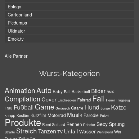
Eblogx
Cartoonland
Picdumps
Ulkinator
Emok.tv
Alle Partner
Wurst-Kategorien
Auto
Animation
Bilder
Baby
Basketball
Ball
BMX
Fail
Compilation
Cover
Fahrrad
Erschrecken
Feuer
Flugzeug
Game
Hund
Fußball
Katze
Gitarre
Frau
Junge
Geräusch
Musik
Motorrad
Kurzfilm
Parodie
knapp
Kostüm
Polizei
Produkte
Sexy
Sprung
Rennen
Remi Gaillard
Roboter
Streich
Tanzen
Unfall
Wasser
TV
Win
Weltrekord
Straße
Zeitraffer
Zeitlupe