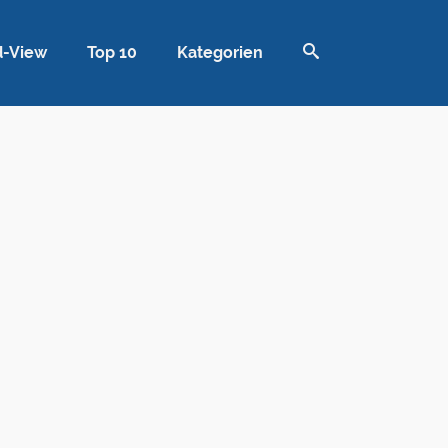
d-View
Top 10
Kategorien