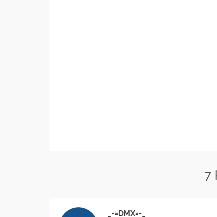
7
_-=DMX=-_