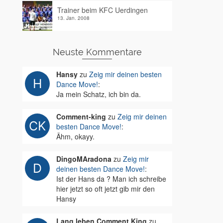
Trainer beim KFC Uerdingen
13. Jan. 2008
Neuste Kommentare
Hansy
zu
Zeig mir deinen besten
Dance Move!
:
Ja mein Schatz, ich bin da.
Comment-king
zu
Zeig mir deinen
besten Dance Move!
:
Ähm, okayy.
DingoMAradona
zu
Zeig mir
deinen besten Dance Move!
:
Ist der Hans da ? Man ich schreibe
hier jetzt so oft jetzt gib mir den
Hansy
Lang leben Comment King
zu