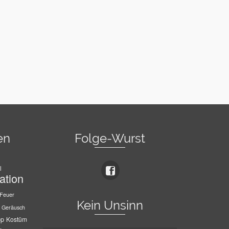
en
Folge-Wurst
l
ation
Feuer
Kein Unsinn
Geräusch
pp
Kostüm