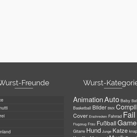
Wurst-Freunde
Wurst-Kategori
Auto
Animation
xe
Baby
Bal
Compil
Bilder
utti
Basketball
BMX
Fail
Cover
rei
Fahrrad
Erschrecken
Game
Fußball
Frau
Flugzeug
Hund
Katze
Gitarre
nland
kna
Junge