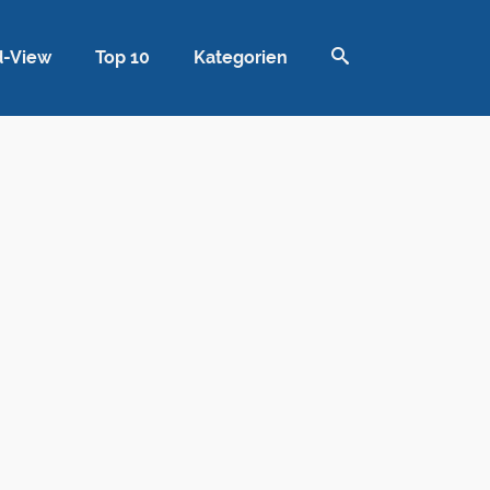
d-View
Top 10
Kategorien