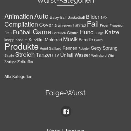
Wurst-Kategorien
Auto
Animation
Bilder
Baby
Basketball
Ball
BMX
Fail
Compilation
Cover
Fahrrad
Erschrecken
Feuer
Flugzeug
Game
Hund
Fußball
Katze
Gitarre
Frau
Junge
Geräusch
Musik
Motorrad
Kurzfilm
Parodie
knapp
Kostüm
Polizei
Produkte
Sexy
Sprung
Rennen
Remi Gaillard
Roboter
Streich
Tanzen
Unfall
Wasser
TV
Win
Weltrekord
Straße
Zeitraffer
Zeitlupe
Alle Kategorien
Folge-Wurst