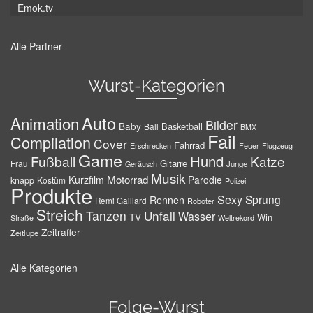
Emok.tv
Alle Partner
Wurst-Kategorien
Auto
Animation
Bilder
Baby
Basketball
Ball
BMX
Fail
Compilation
Cover
Fahrrad
Erschrecken
Feuer
Flugzeug
Game
Hund
Fußball
Katze
Gitarre
Frau
Junge
Geräusch
Musik
Motorrad
Kurzfilm
Parodie
knapp
Kostüm
Polizei
Produkte
Sexy
Sprung
Rennen
Remi Gaillard
Roboter
Streich
Tanzen
Unfall
Wasser
TV
Win
Weltrekord
Straße
Zeitraffer
Zeitlupe
Alle Kategorien
Folge-Wurst