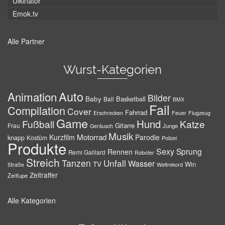
Ulkinator
Emok.tv
Alle Partner
Wurst-Kategorien
Auto
Animation
Bilder
Baby
Basketball
Ball
BMX
Fail
Compilation
Cover
Fahrrad
Erschrecken
Feuer
Flugzeug
Game
Hund
Fußball
Katze
Gitarre
Frau
Junge
Geräusch
Musik
Motorrad
Kurzfilm
Parodie
knapp
Kostüm
Polizei
Produkte
Sexy
Sprung
Rennen
Remi Gaillard
Roboter
Streich
Tanzen
Unfall
Wasser
TV
Win
Weltrekord
Straße
Zeitraffer
Zeitlupe
Alle Kategorien