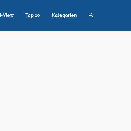
d-View
Top 10
Kategorien