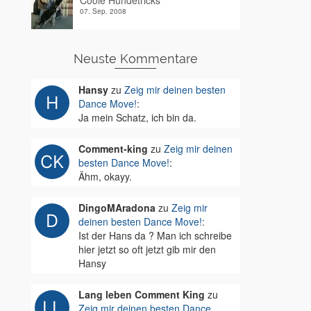
Coole Hundetricks
07. Sep. 2008
Neuste Kommentare
Hansy
zu
Zeig mir deinen besten
Dance Move!
:
Ja mein Schatz, ich bin da.
Comment-king
zu
Zeig mir deinen
besten Dance Move!
:
Ähm, okayy.
DingoMAradona
zu
Zeig mir
deinen besten Dance Move!
:
Ist der Hans da ? Man ich schreibe
hier jetzt so oft jetzt gib mir den
Hansy
Lang leben Comment King
zu
Zeig mir deinen besten Dance