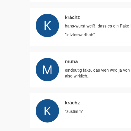
krächz
hans-wurst weiß, dass es ein Fake i
*letztesworthab*
muha
eindeutig fake, das vieh wird ja vo
also wirklich...
krächz
*zustimm*