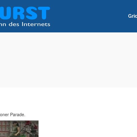
Gri
doner Parade.