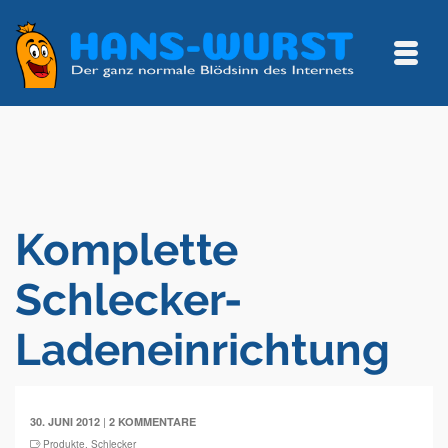
Komplette
Schlecker-
Ladeneinrichtung
|
30. JUNI 2012
2 KOMMENTARE
Produkte
,
Schlecker