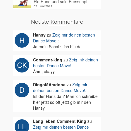
Ein Hund und sein Fressnapf
02. Juni 2012
Neuste Kommentare
Hansy
zu
Zeig mir deinen besten
Dance Move!
:
Ja mein Schatz, ich bin da.
Comment-king
zu
Zeig mir deinen
besten Dance Move!
:
Ähm, okayy.
DingoMAradona
zu
Zeig mir
deinen besten Dance Move!
:
Ist der Hans da ? Man ich schreibe
hier jetzt so oft jetzt gib mir den
Hansy
Lang leben Comment King
zu
Zeig mir deinen besten Dance