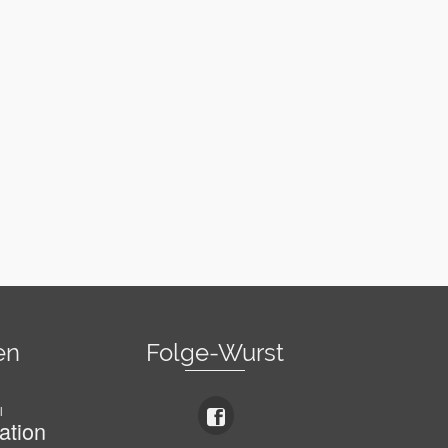
en
Folge-Wurst
l
ation