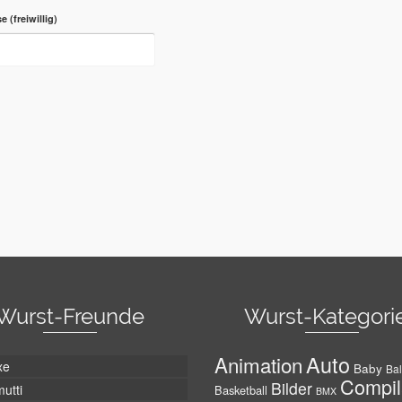
se
Wurst-Freunde
Wurst-Kategori
Auto
Animation
xe
Baby
Bal
Compil
Bilder
utti
Basketball
BMX