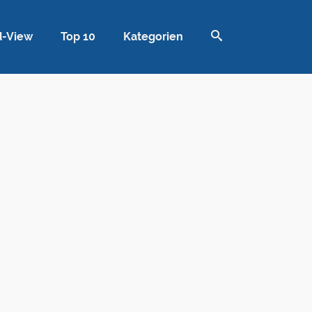
d-View
Top 10
Kategorien