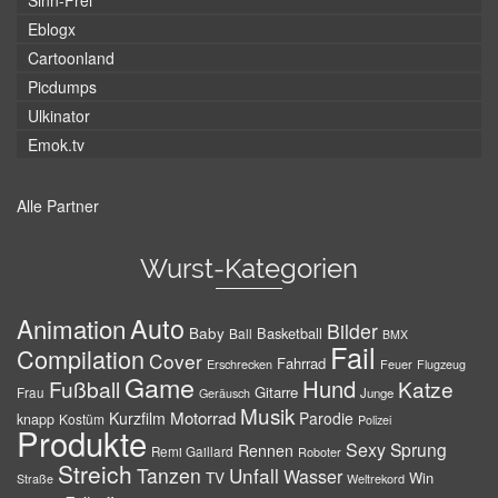
Sinn-Frei
Eblogx
Cartoonland
Picdumps
Ulkinator
Emok.tv
Alle Partner
Wurst-Kategorien
Auto
Animation
Bilder
Baby
Basketball
Ball
BMX
Fail
Compilation
Cover
Fahrrad
Erschrecken
Feuer
Flugzeug
Game
Hund
Fußball
Katze
Gitarre
Frau
Junge
Geräusch
Musik
Motorrad
Kurzfilm
Parodie
knapp
Kostüm
Polizei
Produkte
Sexy
Sprung
Rennen
Remi Gaillard
Roboter
Streich
Tanzen
Unfall
Wasser
TV
Win
Weltrekord
Straße