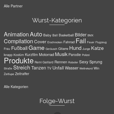
Alle Partner
Wurst-Kategorien
Auto
Animation
Bilder
Baby
Basketball
Ball
BMX
Fail
Compilation
Cover
Fahrrad
Erschrecken
Feuer
Flugzeug
Game
Hund
Fußball
Katze
Gitarre
Frau
Junge
Geräusch
Musik
Motorrad
Kurzfilm
Parodie
knapp
Kostüm
Polizei
Produkte
Sexy
Sprung
Rennen
Remi Gaillard
Roboter
Streich
Tanzen
Unfall
Wasser
TV
Win
Weltrekord
Straße
Zeitraffer
Zeitlupe
Alle Kategorien
Folge-Wurst