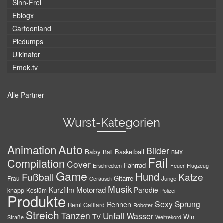
Sinn-Frei
Eblogx
Cartoonland
Picdumps
Ulkinator
Emok.tv
Alle Partner
Wurst-Kategorien
Auto
Animation
Bilder
Baby
Basketball
Ball
BMX
Fail
Compilation
Cover
Fahrrad
Erschrecken
Feuer
Flugzeug
Game
Hund
Fußball
Katze
Gitarre
Frau
Junge
Geräusch
Musik
Motorrad
Kurzfilm
Parodie
knapp
Kostüm
Polizei
Produkte
Sexy
Sprung
Rennen
Remi Gaillard
Roboter
Streich
Tanzen
Unfall
Wasser
TV
Win
Weltrekord
Straße