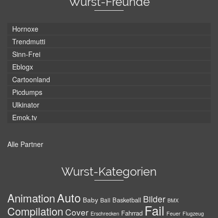
Wurst-Freunde
Hornoxe
Trendmutti
Sinn-Frei
Eblogx
Cartoonland
Picdumps
Ulkinator
Emok.tv
Alle Partner
Wurst-Kategorien
Auto
Animation
Bilder
Baby
Basketball
Ball
BMX
Fail
Compilation
Cover
Fahrrad
Erschrecken
Feuer
Flugzeug