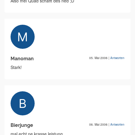
Also mei Quad schafft des ned ;D
Manoman
05. Mai 2006
|
Antworten
Stark!
Bierjunge
06. Mai 2006
|
Antworten
mal echt ne krasse leistung